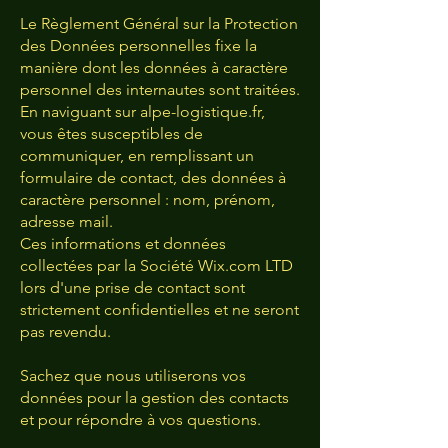
Le Règlement Général sur la Protection
des Données personnelles fixe la
manière dont les données à caractère
personnel des internautes sont traitées.
En naviguant sur alpe-logistique.fr,
vous êtes susceptibles de
communiquer, en remplissant un
formulaire de contact, des données à
caractère personnel : nom, prénom,
adresse mail.
Ces informations et données
collectées par la Société Wix.com LTD
lors d'une prise de contact sont
strictement confidentielles et ne seront
pas revendu.
Sachez que nous utiliserons vos
données pour la gestion des contacts
et pour répondre à vos questions.