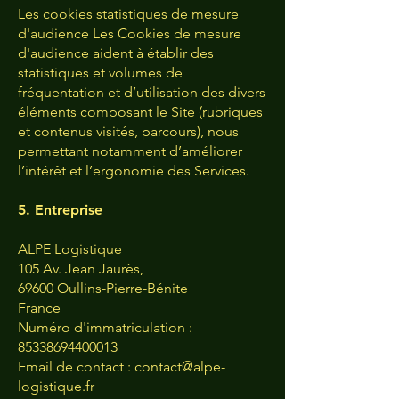
Les cookies statistiques de mesure
d'audience Les Cookies de mesure
d'audience aident à établir des
statistiques et volumes de
fréquentation et d’utilisation des divers
éléments composant le Site (rubriques
et contenus visités, parcours), nous
permettant notamment d’améliorer
l’intérêt et l’ergonomie des Services.
5. Entreprise
ALPE Logistique
105 Av. Jean Jaurès,
69600 Oullins-Pierre-Bénite
France
Numéro d'immatriculation :
85338694400013
Email de contact : contact@alpe-
logistique.fr