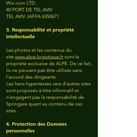
Wix.com LTD
40 PORT DE TEL AVIV
TEL AVIV JAFFA 6350671
3. Responsabilité et propriété
intellectuelle
Les photos et les contenus du
site
www.alpe-logistique.fr
sont la
propriété exclusive de ALPE. De ce fait,
ils ne peuvent pas être utilisés sans
l'accord des dirigeants.
Les liens hypertextes vers d'autres sites
sont proposés à titre informatif et
n'engagent pas la responsabilité de
Springare quant au contenu de ces
sites.
4. Protection des Données
personnelles