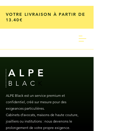
VOTRE LIVRAISON À PARTIR DE
13.40€
ALPE
BLAC
K
ALPE Black est un service premium et
confidentiel, créé sur mesure pour des
exigeances particulières.
Cabinets d’avocats, maisons de haute couture,
joailliers ou institutions : nous devenons le
prolongement de votre propre exigence.