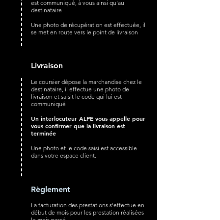
est communiqué, à vous ainsi qu'au
destinataire
Une photo de récupération est effectuée, il
se met en route vers le point de livraison
Livraison
Le coursier dépose la marchandise chez le
destinataire, il effectue une photo de
livraison et saisit le code qui lui est
communiqué
Un interlocuteur ALPE vous appelle pour
vous confirmer que la livraison est
terminée
Une photo et le code saisi est accessible
dans votre espace client.
Règlement
La facturation des prestations s'effectue en
début de mois pour les prestation réalisées
le mois passé.