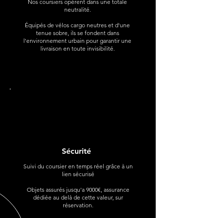
Nos coursiers opèrent dans une totale
neutralité.
Équipés de vélos cargo neutres et d'une
tenue sobre, ils se fondent dans
l'environnement urbain pour garantir une
livraison en toute invisibilité.
Sécurité
Suivi du coursier en temps réel grâce à un
lien sécurisé
Objets assurés jusqu'a 9000€, assurance
dédiée au delà de cette valeur, sur
réservation.